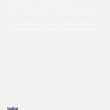
relacionamos con nosotras (os) mismos.
Entonces, ¿Qué significa construir una relación sana?
Hoy te comparto todo lo que necesitas saber sobre
las relaciones sanas y como construir una relación
sana.
Indice