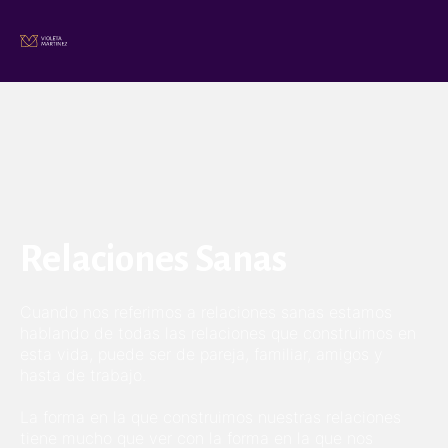
Relaciones Sanas
Cuando nos referimos a relaciones sanas estamos
hablando de todas las relaciones que construimos en
esta vida, puede ser de pareja, familiar, amigos y
hasta de trabajo.
La forma en la que construimos nuestras relaciones
tiene mucho que ver con la forma en la que nos